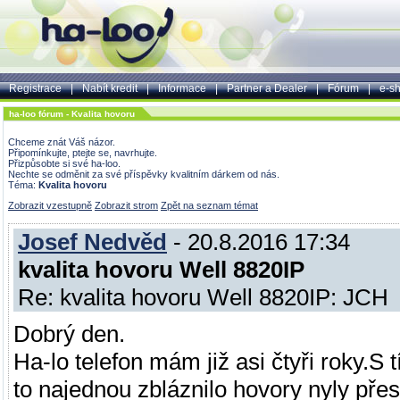
Registrace
|
Nabít kredit
|
Informace
|
Partner a Dealer
|
Fórum
|
e-s
ha-loo fórum - Kvalita hovoru
Chceme znát Váš názor.
Připomínkujte, ptejte se, navrhujte.
Přizpůsobte si své ha-loo.
Nechte se odměnit za své příspěvky kvalitním dárkem od nás.
Téma:
Kvalita hovoru
Zobrazit vzestupně
Zobrazit strom
Zpět na seznam témat
Josef Nedvěd
- 20.8.2016 17:34
kvalita hovoru Well 8820IP
Re: kvalita hovoru Well 8820IP: JC
Dobrý den.
Ha-lo telefon mám již asi čtyři roky.S
to najednou zbláznilo hovory nyly př