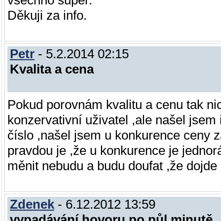
všechno super.
Děkuji za info.
Petr
- 5.2.2014 02:15
Kvalita a cena
Pokud porovnám kvalitu a cenu tak ni
konzervativní uživatel ,ale našel jsem
číslo ,našel jsem u konkurence ceny za
pravdou je ,že u konkurence je jednorá
měnit nebudu a budu doufat ,že dojde 
Zdenek
- 6.12.2012 13:59
vypadávání hovoru po půl minutě