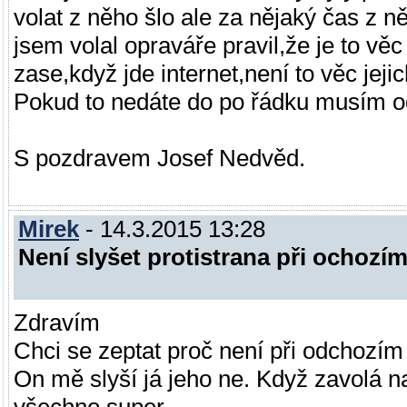
volat z něho šlo ale za nějaký čas z n
jsem volal opraváře pravil,že je to věc
zase,když jde internet,není to věc jejic
Pokud to nedáte do po řádku musím od
S pozdravem Josef Nedvěd.
Mirek
- 14.3.2015 13:28
Není slyšet protistrana při ochozí
Zdravím
Chci se zeptat proč není při odchozím 
On mě slyší já jeho ne. Když zavolá n