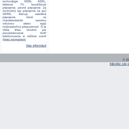
technológie ISDN, ADSL,
káblová TV, bezdrôtové
pripojenie, pevné pripojenie. Za
nevhodný typ pripojenia sa javí
GPRS, dial-up, satelitné
pripojenie, ktoré sú
charakteristické vysokou
odozvou alebo majú
nedostatočnú priepustnosť. Či je
Vaša linka vhodná pre
prevádzkovanie VoIP
telefonovania si môžete overiť
týmto programom
.
Viac informácií
© 20
Klikněte zde 