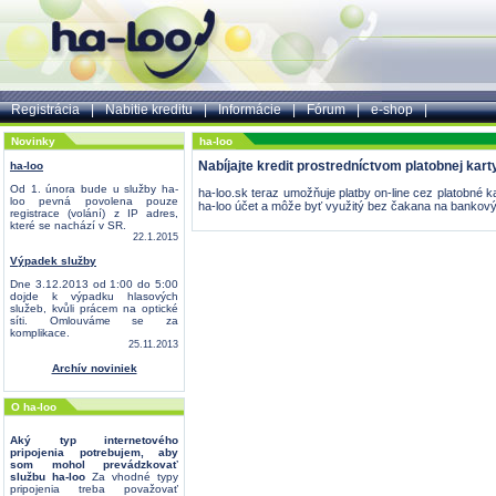
Registrácia
|
Nabitie kreditu
|
Informácie
|
Fórum
|
e-shop
|
Novinky
ha-loo
Nabíjajte kredit prostredníctvom platobnej karty
ha-loo
Od 1. února bude u služby ha-
ha-loo.sk teraz umožňuje platby on-line cez platobné ka
loo pevná povolena pouze
ha-loo účet a môže byť využitý bez čakana na bankový
registrace (volání) z IP adres,
které se nachází v SR.
22.1.2015
Výpadek služby
Dne 3.12.2013 od 1:00 do 5:00
dojde k výpadku hlasových
služeb, kvůli prácem na optické
síti. Omlouváme se za
komplikace.
25.11.2013
Archív noviniek
O ha-loo
Aký typ internetového
pripojenia potrebujem, aby
som mohol prevádzkovať
službu ha-loo
Za vhodné typy
pripojenia treba považovať