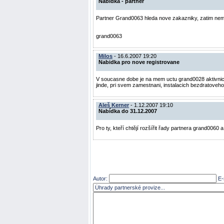
Nabidka - partner
Partner Grand0063 hleda nove zakazniky, zatim nemam
grand0063
Milos
- 16.6.2007 19:20
Nabidka pro nove registrovane
V soucasne dobe je na mem uctu grand0028 aktivnich 10
jinde, pri svem zamestnani, instalacich bezdratoveho
Aleš Kerner
- 1.12.2007 19:10
Nabídka do 31.12.2007
Pro ty, kteří chtějí rozšířit řady partnera grand0060 
Autor:
E-