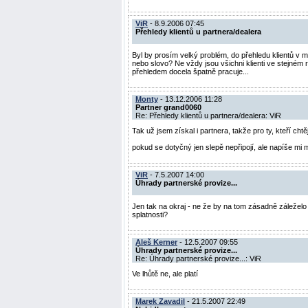
ViR
- 8.9.2006 07:45
Přehledy klientů u partnera/dealera
Byl by prosím velký problém, do přehledu klientů v m
nebo slovo? Ne vždy jsou všichni klienti ve stejném r
přehledem docela špatně pracuje...
Monty
- 13.12.2006 11:28
Partner grand0060
Re: Přehledy klientů u partnera/dealera: ViR
Tak už jsem získal i partnera, takže pro ty, kteří c
pokud se dotyčný jen slepě nepřipojí, ale napíše mi
ViR
- 7.5.2007 14:00
Úhrady partnerské provize...
Jen tak na okraj - ne že by na tom zásadně záleželo 
splatnosti?
Aleš Kerner
- 12.5.2007 09:55
Úhrady partnerské provize...
Re: Úhrady partnerské provize...: ViR
Ve lhůtě ne, ale platí
Marek Zavadil
- 21.5.2007 22:49