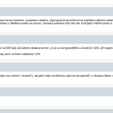
enu ha-loo partnera, respektive dealera, doprogramovat možnost ke každému klientovi doplnit
ežimu z hlediska podílu na provizi, závazků partnera vůči nim atd. A při jejich větším počtu a 
htějí rozšířit řady původního dealera kerner_cz je tu kod grand0060 a úvodních 10%, při regis
 mail, jsem ochoten nabídnout 12%
(jde více méně o "drobné"), ale jaké máte zkušenosti, páni ha-loo partneři, s úhradou faktur 