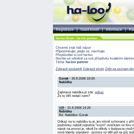
Registrace
|
Nabít kredit
|
Informace
|
Par
ha-loo fórum - ha-loo partner
Chceme znát Váš názor.
Připomínkujte, ptejte se, navrhujte.
Přizpůsobte si své ha-loo.
Nechte se odměnit za své příspěvky kvalitním dárke
Téma:
ha-loo partner
Zobrazit sestupně
Zobrazit strom
Zpět na seznam té
Gorak
- 30.8.2006 18:00
Nabídka
Zajímavá nabídka je zde:
odkaz
Že to ViR nedal i sem?
ViR
- 31.8.2006 14:26
Nabídka
Re: Nabídka: Gorak
Odkaz na tu nabídku tu je, jen mírně schovaný v pří
podmínky nabídl zejména "svým" ovečkám ve fóru na "t
nárok na provizi je, nikoli že někdy v budoucnu možn
nové klienty standard - provize se dělí půl na půl, t