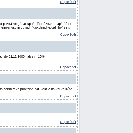
Odpovědět
 poznámku, či alespoň "třídicí znak", např. číslo
nemožnosti mít u nich "cokoli individuálního" se s
Odpovědět
traci do 31.12.2006 nabízím 15%.
Odpovědět
na partnerské provize? Platí vám je ha-vel ve lhůtě
Odpovědět
Odpovědět