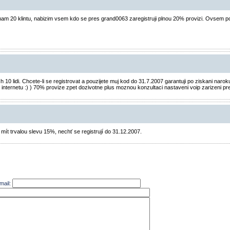
 20 klintu, nabizim vsem kdo se pres grand0063 zaregistruji plnou 20% provizi. Ovsem po d
 lidi. Chcete-li se registrovat a pouzijete muj kod do 31.7.2007 garantuji po ziskani naroku 
 internetu :) ) 70% provize zpet dozivotne plus moznou konzultaci nastaveni voip zarizeni pr
a mít trvalou slevu 15%, nechť se registrují do 31.12.2007.
mail: