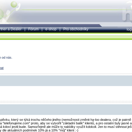
tner a Dealer
|
Fórum
|
e-shop
|
Pro obchodníky
log
m od nás.
mat
spěvku, který se týká trochu něčeho jiného (nemožnosti změnit ha-loo dealera, což je patrn
elefonujeme.com" proto, aby se vytvořil "základní balík" klientů, a pro ostatní byly jasné 
á kdoví jestli bude. Samozřejmě ale může ty nabídky využít kdokoli. Jen to musí stihnout ješt
edy dle aktuálních podmínek 10% já a 10% "můj" klient :-)