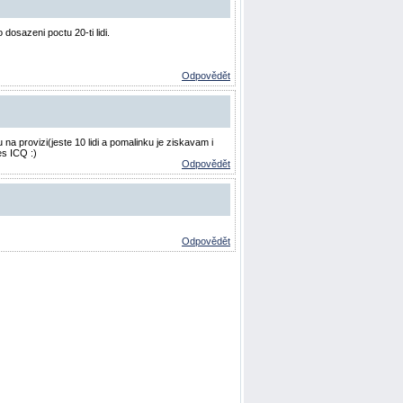
osazeni poctu 20-ti lidi.
Odpovědět
na provizi(jeste 10 lidi a pomalinku je ziskavam i
es ICQ :)
Odpovědět
Odpovědět