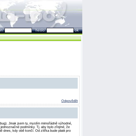
in:
heslo:
ok
Odpovědět
ě bug). Jinak jsem ty, myslím mimořádně výhodné,
a jednoznačné podmínky. Tj. aby bylo zřejmé, že
ě dnes, kdy obě končí. Od zítřka bude platit pro