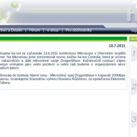
tner a Dealer
|
Fórum
|
e-shop
|
Pro obchodníky
log
Co V
18.7.2011
kupina ha-vel se zúčastnila 13.6.2011 konference Mikroexpo v Uherském hradišti
tner. Na Mikroexpu jsme prezentovali novou službu ha-loo Centrála, která je určena
m zákazníkům a dále mikrovlnné spoje DragonWave. Každoročně rostoucí zájem
oexpo vnímáme jako velmi pozitivní a velmi rádi budeme s organizátorem akce
alších letech.
ěnovala do tomboly hlavní cenu - Mikrovlnný spoj DragonWave o kapacitě 200Mbps
ásmu. Gratulujeme šťastnému výherci Romanu Růžičkovi, ze společnosti Elektronic
Tábora.