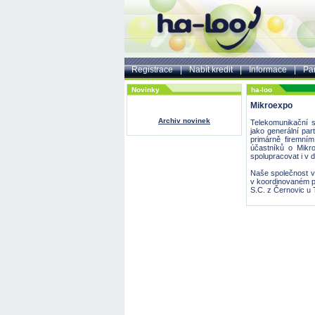
Registrace
|
Nabít kredit
|
Informace
|
Par
Novinky
ha-loo
Mikroexpo
Archiv novinek
Telekomunikační s
jako generální par
primárně firemní
účastníků o Mikr
spolupracovat i v d
Naše společnost v
v koordinovaném p
S.C. z Černovic u 