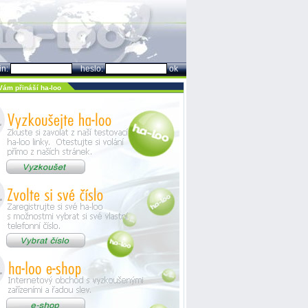
in:
heslo:
ok
ám přináší ha-loo