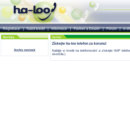
Registrace
|
Nabít kredit
|
Informace
|
Partner a Dealer
|
Fórum
|
e-s
Novinky
ha-loo
Získejte ha-loo telefon za korunu!
Archiv novinek
Nabijte si kredit na telefonování a získejte VoIP tele
skončila.)