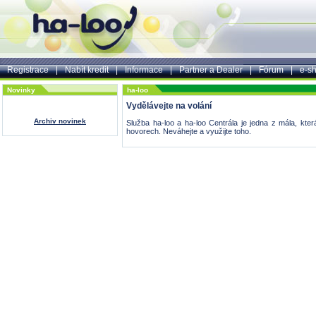
Registrace
|
Nabít kredit
|
Informace
|
Partner a Dealer
|
Fórum
|
e-s
Novinky
ha-loo
Vydělávejte na volání
Archiv novinek
Služba ha-loo a ha-loo Centrála je jedna z mála, kt
hovorech. Neváhejte a využijte toho.